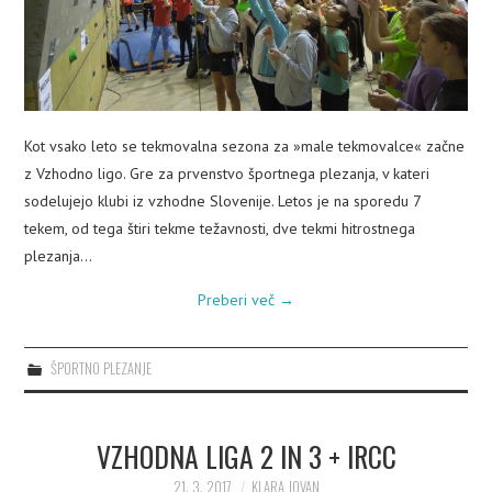
Kot vsako leto se tekmovalna sezona za »male tekmovalce« začne
z Vzhodno ligo. Gre za prvenstvo športnega plezanja, v kateri
sodelujejo klubi iz vzhodne Slovenije. Letos je na sporedu 7
tekem, od tega štiri tekme težavnosti, dve tekmi hitrostnega
plezanja…
Preberi več
→
ŠPORTNO PLEZANJE
VZHODNA LIGA 2 IN 3 + IRCC
21. 3. 2017
KLARA JOVAN