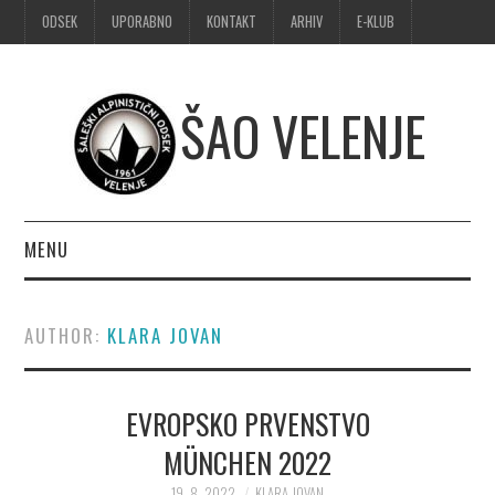
ODSEK
UPORABNO
KONTAKT
ARHIV
E-KLUB
ŠAO VELENJE
MENU
DOMOV
AUTHOR:
KLARA JOVAN
OBVESTILA
EVROPSKO PRVENSTVO
ALPINIZEM
MÜNCHEN 2022
ŠPORTNO PLEZANJE
19. 8. 2022
KLARA JOVAN