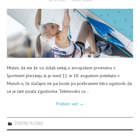
PLEZALNI KROŽEK
Mislim, da ste že vsi slišali nekaj o evropskem prvenstvu v
športnem plezanju, ki je med 11. in 18. avgustom potekalo v
Munich-u, če slučajno ne pa boste po prebranem hitro ugotovili, da
se je tam pisala zgodovina. Tekmovalci so…
Preberi več
→
ŠPORTNO PLEZANJE