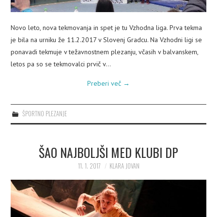
Novo leto, nova tekmovanja in spet je tu Vzhodna liga. Prva tekma
je bila na urniku že 11.2.2017 v Slovenj Gradcu. Na Vzhodni ligi se
ponavadi tekmuje v težavnostnem plezanju, včasih v balvanskem,
letos pa so se tekmovalci prvič v…
Preberi več
→
ŠPORTNO PLEZANJE
ŠAO NAJBOLJŠI MED KLUBI DP
11. 1. 2017
KLARA JOVAN