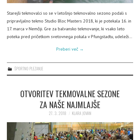
Starejši tekmovalci so se v letošnjo tekmovalno sezono podali s
pripravljalno tekmo Studio Bloc Masters 2018, ki je potekala 16. in
17. marca v Nemčiji. Gre za balvansko tekmovanje, ki vsako leto
poteka pred pričetkom svetovnega pokala v Pfungstadtu, udeleži…
Preberi več
→
ŠPORTNO PLEZANJE
OTVORITEV TEKMOVALNE SEZONE
ZA NAŠE NAJMLAJŠE
27. 3. 2018
KLARA JOVAN