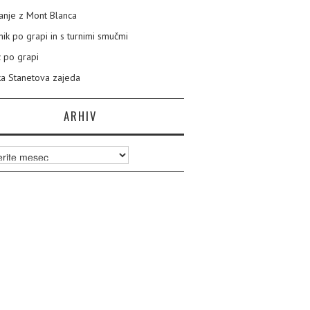
nje z Mont Blanca
nik po grapi in s turnimi smučmi
 po grapi
a Stanetova zajeda
ARHIV