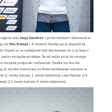
, najprej naša
Janja Garnbret
s prvim mestom v težavnosti in
e, ter
Mia Krampl
s 4. mestom Veselje pa je dopolnil še
. Uspehi so se nadaljevali tudi dan kasneje, ko si je Janja z
 naslov evropske prvakinje. Še isti večer pa je do novega
novi evropski podprvak v težavnosti. Sledila sta dva dni
 ki sta bila rezervirana za finale kombinacije balvanov in
bret (1. mesto balvani, 1. mesto težavnost), Luka Potočar (14.
ampl (21. mesto balvani, 4. mesto težavnost).