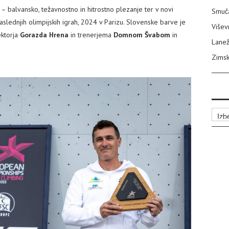
h – balvansko, težavnostno in hitrostno plezanje ter v novi
Smuča
naslednjih olimpijskih igrah, 2024 v Parizu. Slovenske barve je
Višev
ektorja
Gorazda Hrena
in trenerjema
Domnom Švabom
in
Lanež
Zimsk
Arhiv