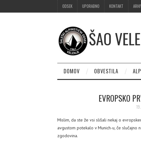
ODSEK
UPORABNO
KONTAKT
ARHI
ŠAO VELE
DOMOV
OBVESTILA
ALP
EVROPSKO PR
19
Mislim, da ste že vsi slišali nekaj o evropsk
avgustom potekalo v Munich-u, če slučajno n
zgodovina.