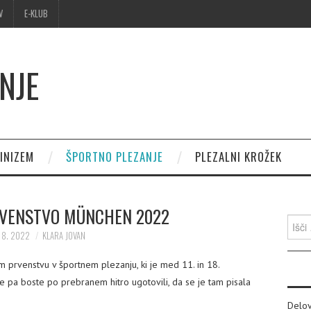
V
E-KLUB
NJE
INIZEM
ŠPORTNO PLEZANJE
PLEZALNI KROŽEK
VENSTVO MÜNCHEN 2022
Išči:
. 8. 2022
KLARA JOVAN
em prvenstvu v športnem plezanju, ki je med 11. in 18.
e pa boste po prebranem hitro ugotovili, da se je tam pisala
Delov