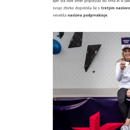
kjer sta obe smer priplezali do vrha in si ta
svojo zbirko dopolnila še s
tretjim naslov
veselila
naslova podprvakinje
.