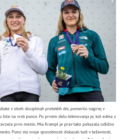
ultate v obeh disciplinah preteklih dni, pomerilo najprej v
so bile na vrsti punce. Po prvem delu tekmovanja je, kot edina z
zavzela prvo mesto. Mia Krampl je prav tako pokazala odlično
sto. Punci sta svoje sposobnosti dokazali tudi v težavnosti,