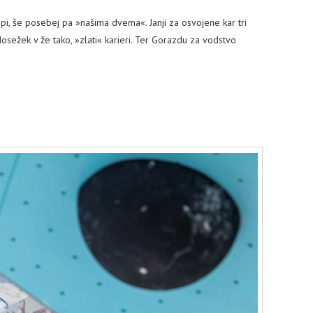
i, še posebej pa »našima dvema«. Janji za osvojene kar tri
sežek v že tako, »zlati« karieri. Ter Gorazdu za vodstvo