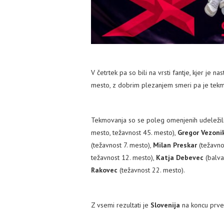
V četrtek pa so bili na vrsti fantje, kjer je 
mesto, z dobrim plezanjem smeri pa je tekmo
Tekmovanja so se poleg omenjenih udeležil
mesto, težavnost 45. mesto),
Gregor Vezoni
(težavnost 7. mesto),
Milan Preskar
(težavno
težavnost 12. mesto),
Katja Debevec
(balva
Rakovec
(težavnost 22. mesto).
Z vsemi rezultati je
Slovenija
na koncu prve