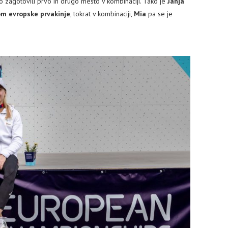
ko zagotovili prvo in drugo mesto v kombinaciji. Tako je
Janja
om evropske prvakinje
, tokrat v kombinaciji,
Mia
pa se je