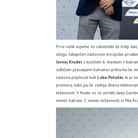
Prve velik uspehe so zabeležili že tretji dan
dolgo čakajočim naslovom evropske prvakinj
Jernej Kruder
s končnim 6. mestom v balvanih
odličnim plezanjem balvanov priborila še en
naslova priplezal tudi
Luka Potočar
, ki je 
premora, nato pa še zadnja dneva tekmovanja,
težavnosti. V finale so se uvrstili Janja Garn
mesto balvani, 2. mesto težavnost) in Mia Kr