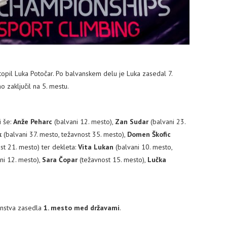
nastopil Luka Potočar. Po balvanskem delu je Luka zasedal 7.
 zaključil na 5. mestu.
i še:
Anže Peharc
(balvani 12. mesto),
Zan Sudar
(balvani 23.
k
(balvani 37. mesto, težavnost 35. mesto),
Domen Škofic
st 21. mesto) ter dekleta:
Vita Lukan
(balvani 10. mesto,
ni 12. mesto),
Sara Čopar
(težavnost 15. mesto),
Lučka
nstva zasedla
1. mesto med državami
.