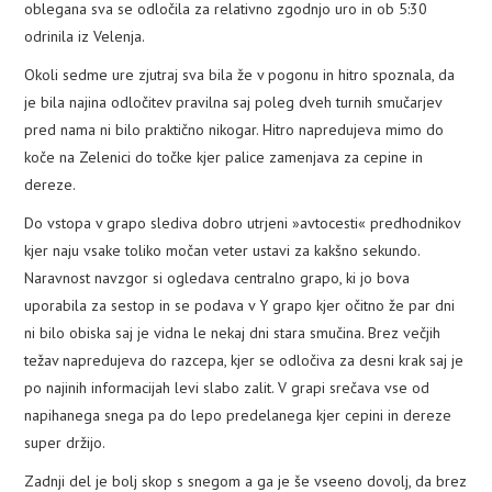
oblegana sva se odločila za relativno zgodnjo uro in ob 5:30
PLEZALNI KROŽEK
odrinila iz Velenja.
Okoli sedme ure zjutraj sva bila že v pogonu in hitro spoznala, da
je bila najina odločitev pravilna saj poleg dveh turnih smučarjev
pred nama ni bilo praktično nikogar. Hitro napredujeva mimo do
koče na Zelenici do točke kjer palice zamenjava za cepine in
dereze.
Do vstopa v grapo slediva dobro utrjeni »avtocesti« predhodnikov
kjer naju vsake toliko močan veter ustavi za kakšno sekundo.
Naravnost navzgor si ogledava centralno grapo, ki jo bova
uporabila za sestop in se podava v Y grapo kjer očitno že par dni
ni bilo obiska saj je vidna le nekaj dni stara smučina. Brez večjih
težav napredujeva do razcepa, kjer se odločiva za desni krak saj je
po najinih informacijah levi slabo zalit. V grapi srečava vse od
napihanega snega pa do lepo predelanega kjer cepini in dereze
super držijo.
Zadnji del je bolj skop s snegom a ga je še vseeno dovolj, da brez