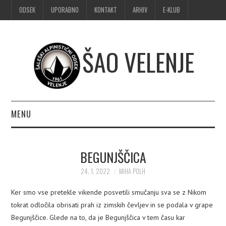
ODSEK
UPORABNO
KONTAKT
ARHIV
E-KLUB
ŠAO VELENJE
MENU
DOMOV
BEGUNJŠČICA
OBVESTILA
24. 1. 2022
MIHA POLH
ALPINIZEM
Ker smo vse pretekle vikende posvetili smučanju sva se z Nikom
tokrat odločila obrisati prah iz zimskih čevljev in se podala v grape
ŠPORTNO PLEZANJE
Begunjščice. Glede na to, da je Begunjščica v tem času kar