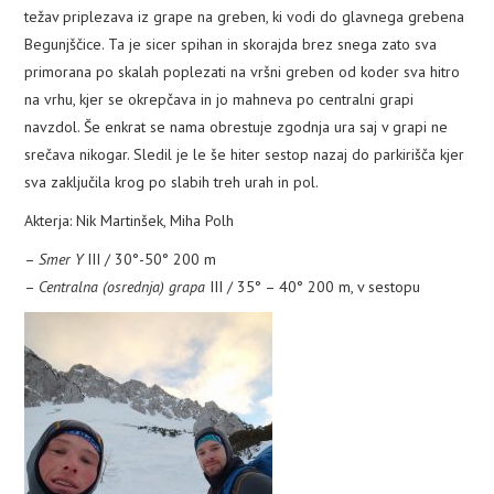
težav priplezava iz grape na greben, ki vodi do glavnega grebena
Begunjščice. Ta je sicer spihan in skorajda brez snega zato sva
primorana po skalah poplezati na vršni greben od koder sva hitro
na vrhu, kjer se okrepčava in jo mahneva po centralni grapi
navzdol. Še enkrat se nama obrestuje zgodnja ura saj v grapi ne
srečava nikogar. Sledil je le še hiter sestop nazaj do parkirišča kjer
sva zaključila krog po slabih treh urah in pol.
Akterja: Nik Martinšek, Miha Polh
–
Smer Y
III / 30°-50° 200 m
–
Centralna (osrednja) grapa
III / 35° – 40° 200 m, v sestopu