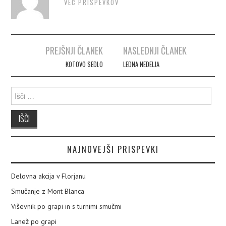
VEČ PRISPEVKOV
PREJŠNJI ČLANEK
NASLEDNJI ČLANEK
Post navigation
KOTOVO SEDLO
LEDNA NEDELJA
Išči:
NAJNOVEJŠI PRISPEVKI
Delovna akcija v Florjanu
Smučanje z Mont Blanca
Viševnik po grapi in s turnimi smučmi
Lanež po grapi