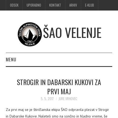
ODSEK
UPORABNO
KONTAKT
ARHIV
E-KLUB
ŠAO VELENJE
MENU
DOMOV
STROGIR IN DABARSKI KUKOVI ZA
OBVESTILA
PRVI MAJ
ALPINIZEM
5. 5. 2017
JURE VRHOVEC
Za prvi maj se je štiričlanska ekipa ŠAO odpravila plezat v Strogir
ŠPORTNO PLEZANJE
in Dabarske Kukove. Naleteli smo na sončno in hladno vreme, še