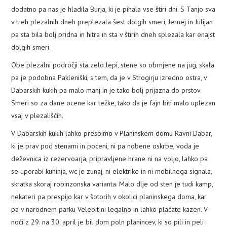
dodatno pa nas je hladila Burja, ki je pihala vse štiri dni. S Tanjo sva
PLEZALNI KROŽEK
v treh plezalnih dneh preplezala šest dolgih smeri, Jernej in Julijan
pa sta bila bolj pridna in hitra in sta v štirih dneh splezala kar enajst
dolgih smeri.
Obe plezalni področji sta zelo lepi, stene so obrnjene na jug, skala
pa je podobna Pakleniški, s tem, da je v Strogirju izredno ostra, v
Dabarskih kukih pa malo manj in je tako bolj prijazna do prstov.
Smeri so za dane ocene kar težke, tako da je fajn biti malo uplezan
vsaj v plezališčih.
V Dabarskih kukih lahko prespimo v Planinskem domu Ravni Dabar,
ki je prav pod stenami in poceni, ni pa nobene oskrbe, voda je
deževnica iz rezervoarja, pripravljene hrane ni na voljo, lahko pa
se uporabi kuhinja, wc je zunaj, ni elektrike in ni mobilnega signala,
skratka skoraj robinzonska varianta. Malo dlje od sten je tudi kamp,
nekateri pa prespijo kar v šotorih v okolici planinskega doma, kar
pa v narodnem parku Velebit ni legalno in lahko plačate kazen. V
noči z 29. na 30. april je bil dom poln planincev, ki so pili in peli