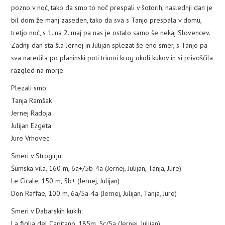
pozno v noč, tako da smo to noč prespali v šotorih, naslednji dan je
bil dom že manj zaseden, tako da sva s Tanjo prespala v domu,
tretjo noč, s 1. na 2. maj pa nas je ostalo samo še nekaj Slovencev.
Zadnji dan sta šla Jernej in Julijan splezat še eno smer, s Tanjo pa
sva naredila po planinski poti triurni krog okoli kukov in si privoščila
razgled na morje.
Plezali smo:
Tanja Ramšak
Jernej Radoja
Julijan Ezgeta
Jure Vrhovec
Smeri v Strogirju:
Šumska vila, 160 m, 6a+/5b-4a (Jernej, Julijan, Tanja, Jure)
Le Cicale, 150 m, 5b+ (Jernej, Julijan)
Don Raffae, 100 m, 6a/5a-4a (Jernej, Julijan, Tanja, Jure)
Smeri v Dabarskih kukih:
La figlia del Capitano, 185m, 5c/5a (Jernej, Julijan)