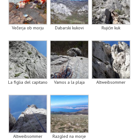
Večerja ob morju
Dabarski kukovi
Rujićin kuk
La figlia del capitano
Vamos a la plaja
Altweibsommer
Altweibsommer
Razgled na morje