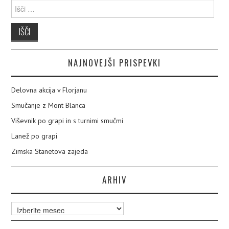
Išči:
NAJNOVEJŠI PRISPEVKI
Delovna akcija v Florjanu
Smučanje z Mont Blanca
Viševnik po grapi in s turnimi smučmi
Lanež po grapi
Zimska Stanetova zajeda
ARHIV
Arhiv