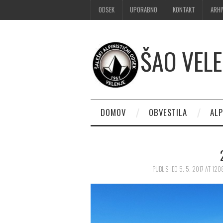
ODSEK
UPORABNO
KONTAKT
ARHI
ŠAO VELE
DOMOV
OBVESTILA
ALP
PUBLISHED
5. 5. 2017
AT
1208