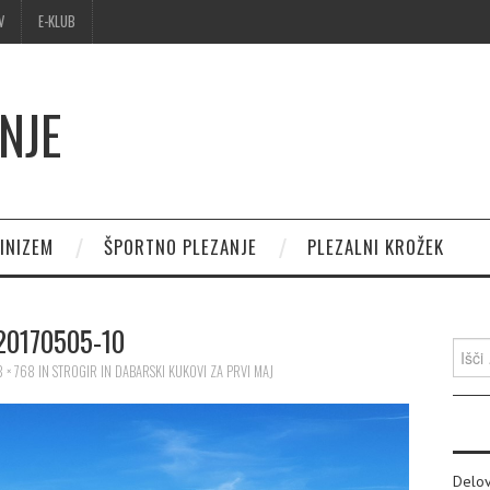
V
E-KLUB
NJE
INIZEM
ŠPORTNO PLEZANJE
PLEZALNI KROŽEK
20170505-10
Išči:
 × 768
IN
STROGIR IN DABARSKI KUKOVI ZA PRVI MAJ
Delov