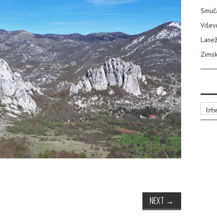
Smuča
Višev
Lanež
Zimsk
Arhiv
NEXT
→