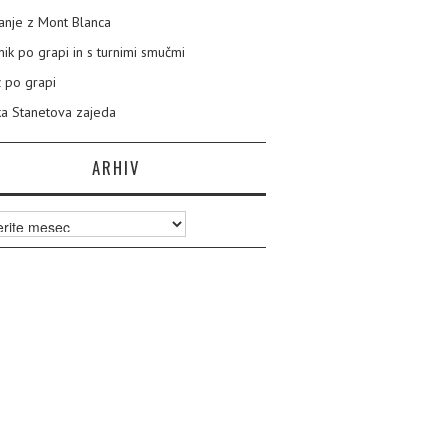
nje z Mont Blanca
nik po grapi in s turnimi smučmi
 po grapi
a Stanetova zajeda
ARHIV