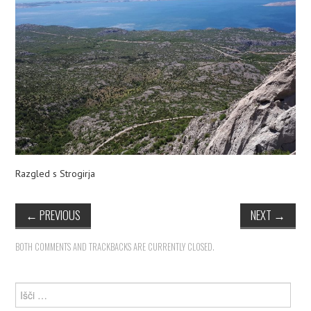
PLEZALNI KROŽEK
Razgled s Strogirja
←
PREVIOUS
NEXT
→
BOTH COMMENTS AND TRACKBACKS ARE CURRENTLY CLOSED.
Išči: