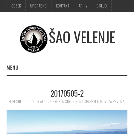
ODSEK
UPORABNO
KONTAKT
ARHIV
E-KLUB
ŠAO VELENJE
MENU
DOMOV
20170505-2
OBVESTILA
PUBLISHED
5. 5. 2017
AT
1024 × 768
IN
STROGIR IN DABARSKI KUKOVI ZA PRVI MAJ
ALPINIZEM
ŠPORTNO PLEZANJE