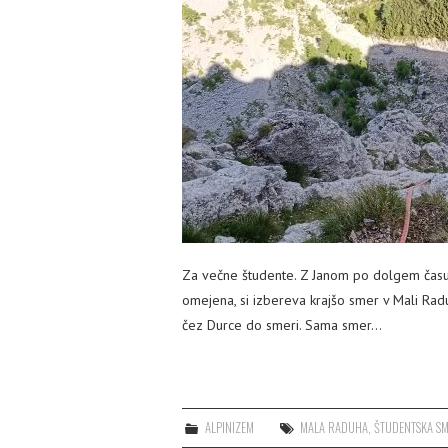
Za večne študente. Z Janom po dolgem času 
omejena, si izbereva krajšo smer v Mali Radu
čez Durce do smeri. Sama smer…
ALPINIZEM
MALA RADUHA
,
ŠTUDENTSKA S