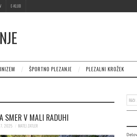
V
E-KLUB
NJE
INIZEM
ŠPORTNO PLEZANJE
PLEZALNI KROŽEK
Išči:
A SMER V MALI RADUHI
 7. 2025
MATEJ ZATLER
Delov