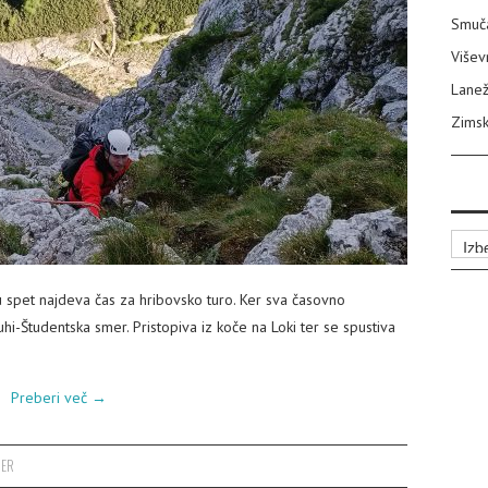
Smuča
Višev
Lanež
Zimsk
Arhiv
spet najdeva čas za hribovsko turo. Ker sva časovno
hi-Študentska smer. Pristopiva iz koče na Loki ter se spustiva
Preberi več
→
MER