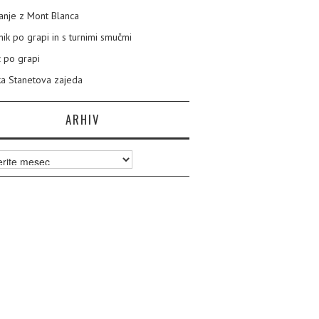
nje z Mont Blanca
nik po grapi in s turnimi smučmi
 po grapi
a Stanetova zajeda
ARHIV