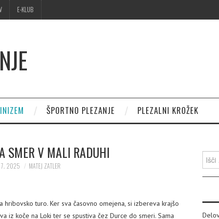
V
E-KLUB
NJE
INIZEM
ŠPORTNO PLEZANJE
PLEZALNI KROŽEK
A SMER V MALI RADUHI
Išči:
 7. 2025
MATEJ ZATLER
 hribovsko turo. Ker sva časovno omejena, si izbereva krajšo
Delov
va iz koče na Loki ter se spustiva čez Durce do smeri. Sama