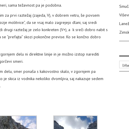
eri, sama težavnost pa je podobna.
Smuča
Višev
m za prvi raztežaj (zajeda, V), v dobrem vetru, še povsem
ozje molitvice”, da se vsaj malo zagrejejo dlani, saj sredi
Lanež
i drugi raztežaj je zelo konkreten (V+), a k sreči dobro nabit s
Zimsk
da se “prefajta” skozi pokončne previse. Ko se končno dobro
gornjem delu ni direktne linije in je možno izstop narediti
agorčevi smeri.
Arhiv
em delu, smer ponaša s kakovostno skalo, v zgornjem pa
ako je skica iz vodnika nekoliko dvomljiva, saj nakazuje sedem
.