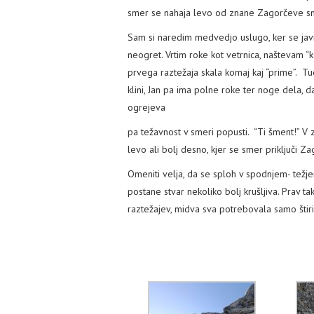
smer se nahaja levo od znane Zagorčeve sm
Sam si naredim medvedjo uslugo, ker se javi
neogret. Vrtim roke kot vetrnica, naštevam “k
prvega raztežaja skala komaj kaj “prime”. Tud
klini, Jan pa ima polne roke ter noge dela, 
ogrejeva
pa težavnost v smeri popusti. “Ti šment!” V z
levo ali bolj desno, kjer se smer priključi Z
Omeniti velja, da se sploh v spodnjem- težj
postane stvar nekoliko bolj krušljiva. Prav t
raztežajev, midva sva potrebovala samo štiri