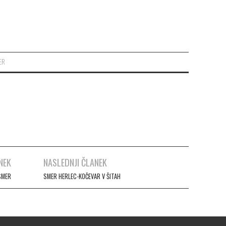
ER
NEK
NASLEDNJI ČLANEK
SMER
SMER HERLEC-KOČEVAR V ŠITAH