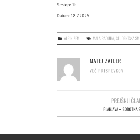
Sestop: 1h
Datum: 18.7.2025
ALPINIZEM
MALA RADUHA
,
ŠTUDENTSKA SM
MATEJ ZATLER
VEČ PRISPEVKOV
PREJŠNJI ČLA
Post navigation
PLANJAVA – SOBOTNA 