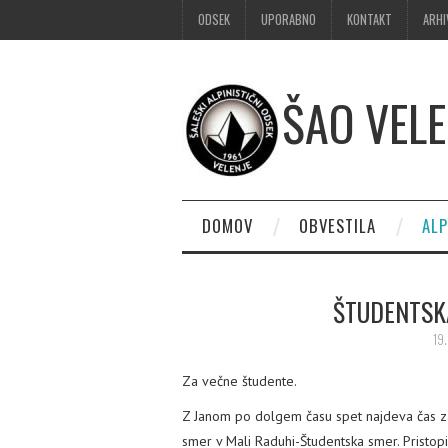
ODSEK
UPORABNO
KONTAKT
ARHI
ŠAO VELE
DOMOV
OBVESTILA
ALP
ŠTUDENTSK
19.
Za večne študente.
Z Janom po dolgem času spet najdeva čas za
smer v Mali Raduhi-Študentska smer. Pristopi