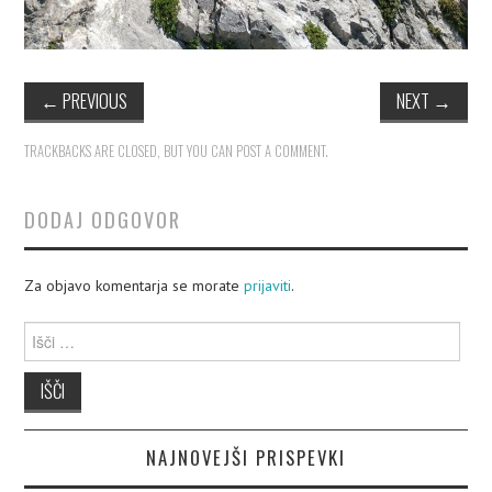
←
PREVIOUS
NEXT
→
TRACKBACKS ARE CLOSED, BUT YOU CAN
POST A COMMENT
.
DODAJ ODGOVOR
Za objavo komentarja se morate
prijaviti
.
Išči:
NAJNOVEJŠI PRISPEVKI