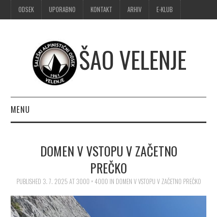
ODSEK
UPORABNO
KONTAKT
ARHIV
E-KLUB
ŠAO VELENJE
MENU
DOMOV
DOMEN V VSTOPU V ZAČETNO
OBVESTILA
PREČKO
PUBLISHED
ALPINIZEM
3. 7. 2025
AT
3000 × 4000
IN
DOMEN V VSTOPU V ZAČETNO PREČKO
ŠPORTNO PLEZANJE