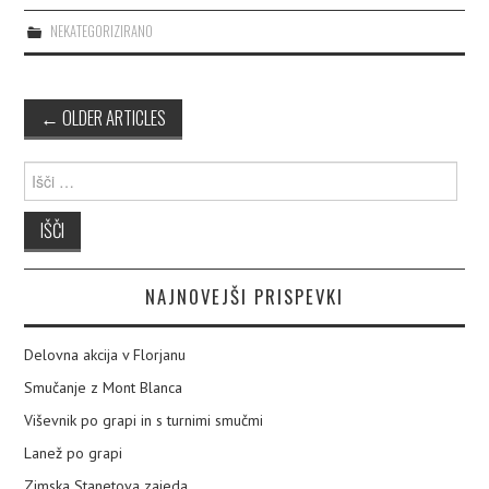
NEKATEGORIZIRANO
←
OLDER ARTICLES
Post navigation
Išči:
NAJNOVEJŠI PRISPEVKI
Delovna akcija v Florjanu
Smučanje z Mont Blanca
Viševnik po grapi in s turnimi smučmi
Lanež po grapi
Zimska Stanetova zajeda