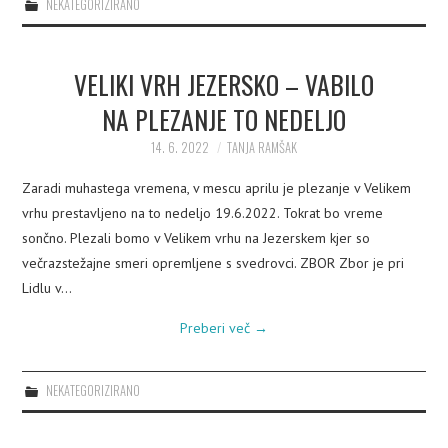
NEKATEGORIZIRANO
VELIKI VRH JEZERSKO – VABILO
NA PLEZANJE TO NEDELJO
14. 6. 2022
TANJA RAMŠAK
Zaradi muhastega vremena, v mescu aprilu je plezanje v Velikem
vrhu prestavljeno na to nedeljo 19.6.2022. Tokrat bo vreme
sončno. Plezali bomo v Velikem vrhu na Jezerskem kjer so
večrazstežajne smeri opremljene s svedrovci. ZBOR Zbor je pri
Lidlu v…
Preberi več
→
NEKATEGORIZIRANO