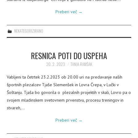
Preberi več
→
NEKATEGORIZIRANO
RESNICA POTI DO USPEHA
20. 2. 2023
TANJA RAMŠAK
Vabljeni ta četrtek 23.2.2023 ob 20.00 uri na predavanje naših
športnih plezalcev Tjaše Slemenšek in Lovra Črepa, v Lučki v
Šoštanju. Tjaša bo govorila o plezalnih projektih v skali, Lovro pa o
svojem mladinskem svetovnem prvenstvu, procesu treningov in
stvareh,…
Preberi več
→