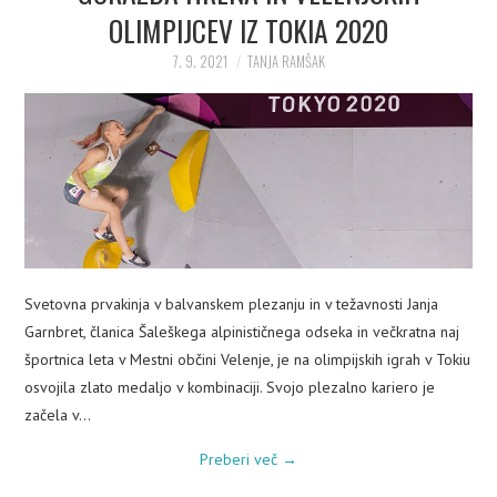
OLIMPIJCEV IZ TOKIA 2020
7. 9. 2021
TANJA RAMŠAK
Svetovna prvakinja v balvanskem plezanju in v težavnosti Janja
Garnbret, članica Šaleškega alpinističnega odseka in večkratna naj
športnica leta v Mestni občini Velenje, je na olimpijskih igrah v Tokiu
osvojila zlato medaljo v kombinaciji. Svojo plezalno kariero je
začela v…
Preberi več
→