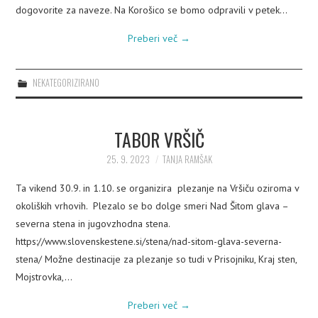
dogovorite za naveze. Na Korošico se bomo odpravili v petek…
Preberi več
→
NEKATEGORIZIRANO
TABOR VRŠIČ
25. 9. 2023
TANJA RAMŠAK
Ta vikend 30.9. in 1.10. se organizira plezanje na Vršiču oziroma v
okoliških vrhovih. Plezalo se bo dolge smeri Nad Šitom glava –
severna stena in jugovzhodna stena.
https://www.slovenskestene.si/stena/nad-sitom-glava-severna-
stena/ Možne destinacije za plezanje so tudi v Prisojniku, Kraj sten,
Mojstrovka,…
Preberi več
→