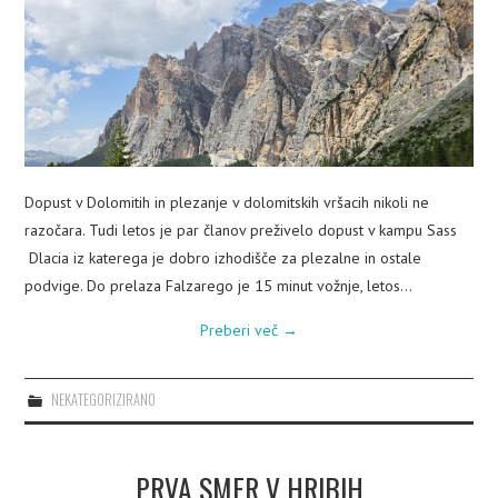
PLEZALNI KROŽEK
Dopust v Dolomitih in plezanje v dolomitskih vršacih nikoli ne
razočara. Tudi letos je par članov preživelo dopust v kampu Sass
Dlacia iz katerega je dobro izhodišče za plezalne in ostale
podvige. Do prelaza Falzarego je 15 minut vožnje, letos…
Preberi več
→
NEKATEGORIZIRANO
PRVA SMER V HRIBIH