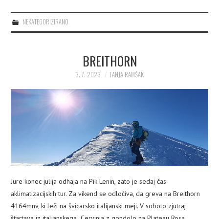
NEKATEGORIZIRANO
BREITHORN
3. 7. 2023
TANJA RAMŠAK
Jure konec julija odhaja na Pik Lenin, zato je sedaj čas
aklimatizacijskih tur. Za vikend se odločiva, da greva na Breithorn
4164mnv, ki leži na švicarsko italijanski meji. V soboto zjutraj
štartava iz italjanskega Cervinja z gondolo na Plateau Rosa.…