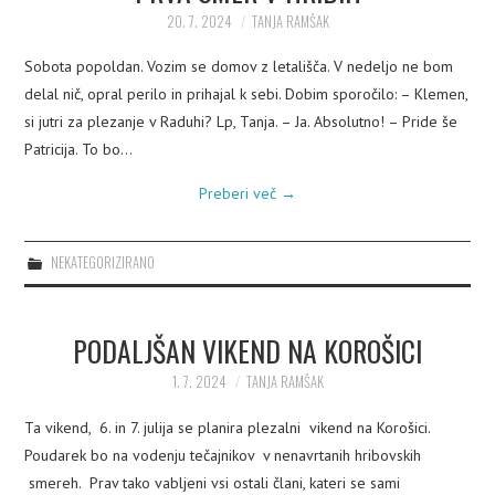
20. 7. 2024
TANJA RAMŠAK
Sobota popoldan. Vozim se domov z letališča. V nedeljo ne bom
delal nič, opral perilo in prihajal k sebi. Dobim sporočilo: – Klemen,
si jutri za plezanje v Raduhi? Lp, Tanja. – Ja. Absolutno! – Pride še
Patricija. To bo…
Preberi več
→
NEKATEGORIZIRANO
PODALJŠAN VIKEND NA KOROŠICI
1. 7. 2024
TANJA RAMŠAK
Ta vikend, 6. in 7. julija se planira plezalni vikend na Korošici.
Poudarek bo na vodenju tečajnikov v nenavrtanih hribovskih
smereh. Prav tako vabljeni vsi ostali člani, kateri se sami