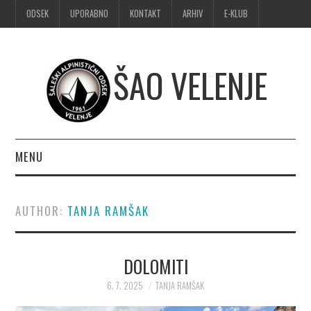
ODSEK
UPORABNO
KONTAKT
ARHIV
E-KLUB
ŠAO VELENJE
MENU
DOMOV
AUTHOR:
TANJA RAMŠAK
OBVESTILA
DOLOMITI
ALPINIZEM
6. 7. 2025
TANJA RAMŠAK
ŠPORTNO PLEZANJE