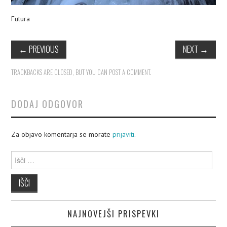
Futura
←
PREVIOUS
NEXT
→
TRACKBACKS ARE CLOSED, BUT YOU CAN
POST A COMMENT
.
DODAJ ODGOVOR
Za objavo komentarja se morate
prijaviti
.
Išči:
NAJNOVEJŠI PRISPEVKI