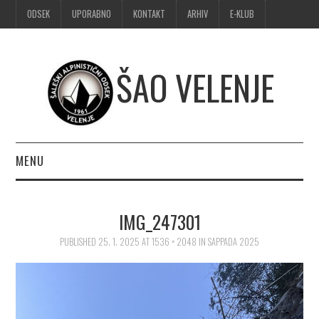
ODSEK
UPORABNO
KONTAKT
ARHIV
E-KLUB
ŠAO VELENJE
MENU
DOMOV
IMG_247301
OBVESTILA
PUBLISHED
25. 1. 2025
AT
1536 × 2048
IN
SAPPADA 2025
ALPINIZEM
ŠPORTNO PLEZANJE