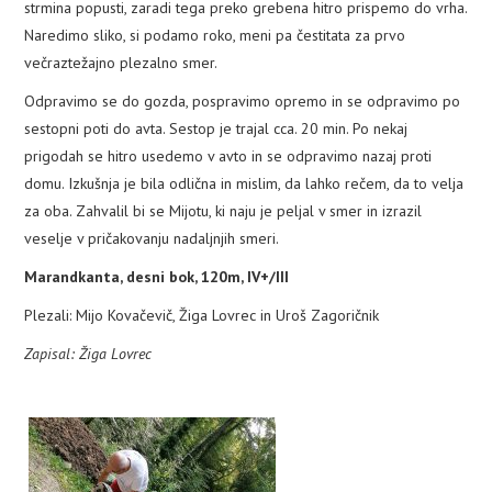
strmina popusti, zaradi tega preko grebena hitro prispemo do vrha.
Naredimo sliko, si podamo roko, meni pa čestitata za prvo
večraztežajno plezalno smer.
Odpravimo se do gozda, pospravimo opremo in se odpravimo po
sestopni poti do avta. Sestop je trajal cca. 20 min. Po nekaj
prigodah se hitro usedemo v avto in se odpravimo nazaj proti
domu. Izkušnja je bila odlična in mislim, da lahko rečem, da to velja
za oba. Zahvalil bi se Mijotu, ki naju je peljal v smer in izrazil
veselje v pričakovanju nadaljnjih smeri.
Marandkanta, desni bok, 120m, IV+/III
Plezali: Mijo Kovačevič, Žiga Lovrec in Uroš Zagoričnik
Zapisal: Žiga Lovrec