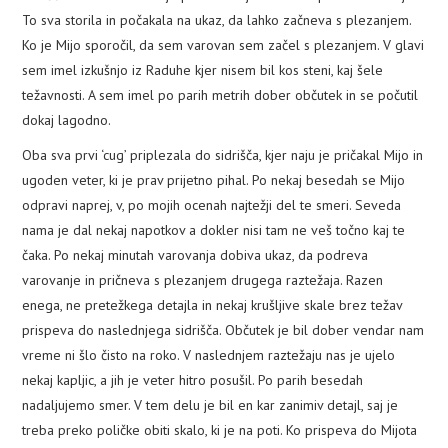
To sva storila in počakala na ukaz, da lahko začneva s plezanjem.
Ko je Mijo sporočil, da sem varovan sem začel s plezanjem. V glavi
sem imel izkušnjo iz Raduhe kjer nisem bil kos steni, kaj šele
težavnosti. A sem imel po parih metrih dober občutek in se počutil
dokaj lagodno.
Oba sva prvi ‘cug’ priplezala do sidrišča, kjer naju je pričakal Mijo in
ugoden veter, ki je prav prijetno pihal. Po nekaj besedah se Mijo
odpravi naprej, v, po mojih ocenah najtežji del te smeri. Seveda
nama je dal nekaj napotkov a dokler nisi tam ne veš točno kaj te
čaka. Po nekaj minutah varovanja dobiva ukaz, da podreva
varovanje in pričneva s plezanjem drugega raztežaja. Razen
enega, ne pretežkega detajla in nekaj krušljive skale brez težav
prispeva do naslednjega sidrišča. Občutek je bil dober vendar nam
vreme ni šlo čisto na roko. V naslednjem raztežaju nas je ujelo
nekaj kapljic, a jih je veter hitro posušil. Po parih besedah
nadaljujemo smer. V tem delu je bil en kar zanimiv detajl, saj je
treba preko poličke obiti skalo, ki je na poti. Ko prispeva do Mijota