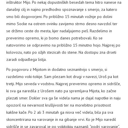
inštruktor Mijo. Po nekaj dopustniških besedah tema hitro nanese na
PLEZALNI KROŽEK
današnji cilj in najino predhodno spoznavanje s smerjo, za katero
smo bili dogovorjeni. Po približno 15 minutah vožnje po dolini
mimo Socke na ostrem ovinku zavijemo strmo desno navzdol ter
se držimo ceste do mesta, kjer nadaljujemo peš. Razdelimo in
preverimo opremo, ki jo bomo danes potrebovali. Ko se
natovorimo se odpravimo na približno 15 minutno hojo. Najprej po
kolovozu, nato po ožjih stezicah do stene. Na dostopu zna drseti
zaradi odpadlega listja.
Po pogovoru z Mijotom in dodatno seznanitvijo s smerjo, si
razdelimo voki-tokije. Sam plezam kot drugi v navezi, Uroš pa kot
tretji. Mijo seveda v vodstvu. Najprej preverimo opremo in sidrišče,
ki sva ga naredila z Urošem nato pa spremljava Mijota, ko začne
plezati smer. Dokler sva ga še videla nama je dajal napotke in naju
opozoril na nevarnost krušljivosti ter na morebitno prisotnost
kakšne kače. Po 2 ali 3 minutah ga nisva več videla, bila pa sva
skoncentrirana na varovanje in na gibanje vrvi. Ko je Mijo naredil
sidrišče in se zavaroval je po vokitokiju naznanil: “podri varovanje”.