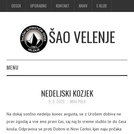
ODSEK
UPORABNO
KONTAKT
ARHIV
E-KLUB
ŠAO VELENJE
MENU
DOMOV
NEDELJSKI KOZJEK
OBVESTILA
9. 9. 2020
MIHA POLH
ALPINIZEM
Na dokaj sončno nedeljo konec avgusta, se z Urošem dobiva ne
prav zgodaj a vse eno pravi čas, saj naj bi vreme služilo le do časa
ŠPORTNO PLEZANJE
kosila. Odpraviva se proti Dobrni in Novi Cerkvi, kjer naju pričaka