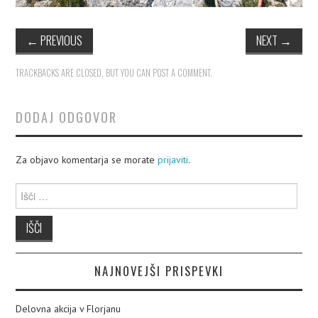
←
PREVIOUS
NEXT
→
TRACKBACKS ARE CLOSED, BUT YOU CAN
POST A COMMENT
.
DODAJ ODGOVOR
Za objavo komentarja se morate
prijaviti
.
Išči:
NAJNOVEJŠI PRISPEVKI
Delovna akcija v Florjanu