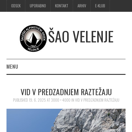
ODSEK
UPORABNO
KONTAKT
ARHIV
E-KLUB
ŠAO VELENJE
MENU
DOMOV
VID V PREDZADNJEM RAZTEŽAJU
OBVESTILA
PUBLISHED
19. 6. 2025
AT
3000 × 4000
IN
VID V PREDZADNJEM RAZTEŽAJU
ALPINIZEM
ŠPORTNO PLEZANJE