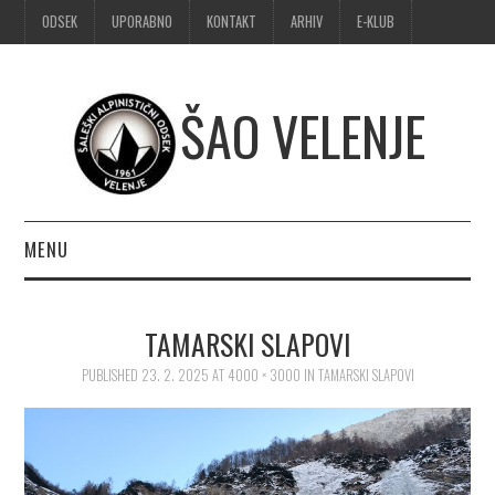
ODSEK
UPORABNO
KONTAKT
ARHIV
E-KLUB
ŠAO VELENJE
MENU
DOMOV
TAMARSKI SLAPOVI
OBVESTILA
PUBLISHED
23. 2. 2025
AT
4000 × 3000
IN
TAMARSKI SLAPOVI
ALPINIZEM
ŠPORTNO PLEZANJE