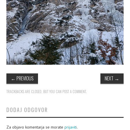
PLEZALNI KROŽEK
←
PREVIOUS
NEXT
→
TRACKBACKS ARE CLOSED, BUT YOU CAN
POST A COMMENT
.
DODAJ ODGOVOR
Za objavo komentarja se morate
prijaviti
.