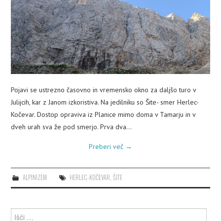
PLEZALNI KROŽEK
Pojavi se ustrezno časovno in vremensko okno za daljšo turo v
Julijcih, kar z Janom izkoristiva. Na jedilniku so Šite- smer Herlec-
Kočevar. Dostop opraviva iz Planice mimo doma v Tamarju in v
dveh urah sva že pod smerjo. Prva dva…
Preberi več
→
ALPINIZEM
HERLEC-KOČEVAR
,
ŠITE
Išči: