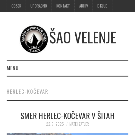
ODSEK
UPORABNO
KONTAKT
ARHIV
E-KLUB
ŠAO VELENJE
MENU
DOMOV
HERLEC-KOČEVAR
OBVESTILA
SMER HERLEC-KOČEVAR V ŠITAH
ALPINIZEM
22. 7. 2025
MATEJ ZATLER
ŠPORTNO PLEZANJE