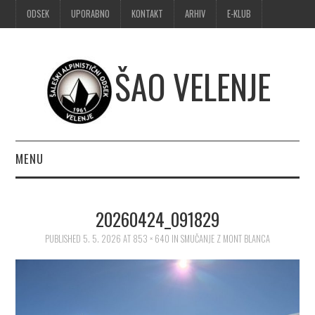
ODSEK
UPORABNO
KONTAKT
ARHIV
E-KLUB
ŠAO VELENJE
MENU
DOMOV
20260424_091829
OBVESTILA
PUBLISHED
5. 5. 2026
AT
853 × 640
IN
SMUČANJE Z MONT BLANCA
ALPINIZEM
ŠPORTNO PLEZANJE