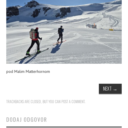
PLEZALNI KROŽEK
pod Malim Matterhornom
NEXT
→
TRACKBACKS ARE CLOSED, BUT YOU CAN
POST A COMMENT
.
DODAJ ODGOVOR