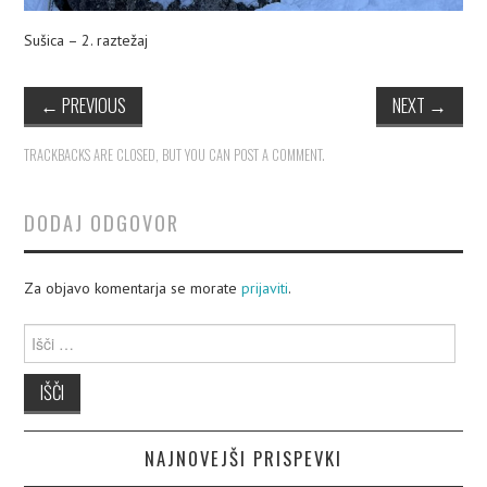
Sušica – 2. raztežaj
←
PREVIOUS
NEXT
→
TRACKBACKS ARE CLOSED, BUT YOU CAN
POST A COMMENT
.
DODAJ ODGOVOR
Za objavo komentarja se morate
prijaviti
.
Išči:
NAJNOVEJŠI PRISPEVKI