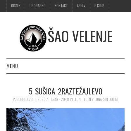
ODSEK
UPORABNO
KONTAKT
ARHIV
E-KLUB
ŠAO VELENJE
MENU
DOMOV
5_SUŠICA_2RAZTEŽAJLEVO
OBVESTILA
PUBLISHED
23. 1. 2026
AT
1536 × 2048
IN
LEDNI TEDEN V LOGARSKI DOLINI
ALPINIZEM
ŠPORTNO PLEZANJE