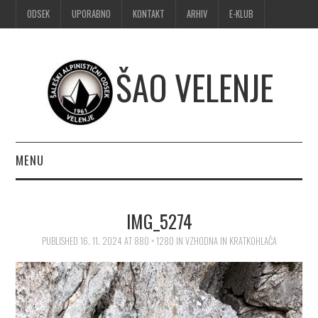
ODSEK
UPORABNO
KONTAKT
ARHIV
E-KLUB
ŠAO VELENJE
MENU
DOMOV
IMG_5274
OBVESTILA
PUBLISHED
16. 11. 2024
AT
880 × 1280
IN
VZHODNA IN KRATKOHLAČA
ALPINIZEM
ŠPORTNO PLEZANJE