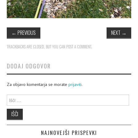
←
PREVIOUS
NEXT
→
TRACKBACKS ARE CLOSED, BUT YOU CAN
POST A COMMENT
.
DODAJ ODGOVOR
Za objavo komentarja se morate
prijaviti
.
Išči:
NAJNOVEJŠI PRISPEVKI