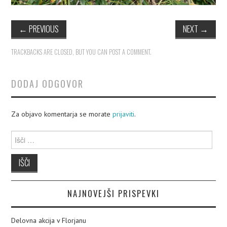
←
PREVIOUS
NEXT
→
TRACKBACKS ARE CLOSED, BUT YOU CAN
POST A COMMENT
.
DODAJ ODGOVOR
Za objavo komentarja se morate
prijaviti
.
Išči:
NAJNOVEJŠI PRISPEVKI
Delovna akcija v Florjanu