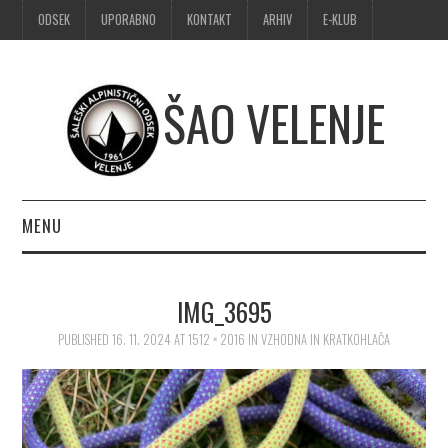
ODSEK
UPORABNO
KONTAKT
ARHIV
E-KLUB
ŠAO VELENJE
MENU
DOMOV
IMG_3695
OBVESTILA
PUBLISHED
16. 11. 2024
AT
1512 × 2016
IN
VZHODNA IN KRATKOHLAČA
ALPINIZEM
ŠPORTNO PLEZANJE