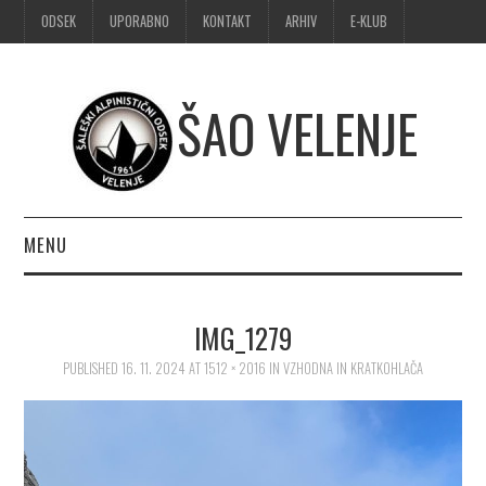
ODSEK
UPORABNO
KONTAKT
ARHIV
E-KLUB
ŠAO VELENJE
MENU
DOMOV
IMG_1279
OBVESTILA
PUBLISHED
16. 11. 2024
AT
1512 × 2016
IN
VZHODNA IN KRATKOHLAČA
ALPINIZEM
ŠPORTNO PLEZANJE