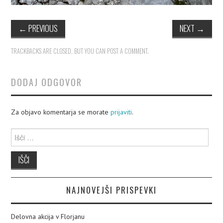
←
PREVIOUS
NEXT
→
TRACKBACKS ARE CLOSED, BUT YOU CAN
POST A COMMENT
.
DODAJ ODGOVOR
Za objavo komentarja se morate
prijaviti
.
Išči:
NAJNOVEJŠI PRISPEVKI
Delovna akcija v Florjanu