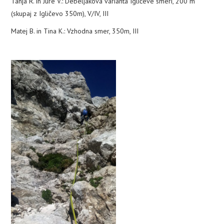
Tanja R. in Jure V.: Debeljakova varianta Igličeve smeri, 200 m
(skupaj z Igličevo 350m), V/IV, III
Matej B. in Tina K.: Vzhodna smer, 350m, III