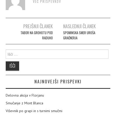
VEČ PRISPEVKOV
PREJŠNJI ČLANEK
NASLEDNJI ČLANEK
Post navigation
TABOR NA GROHOTU POD
SPOMINSKA SMER UROŠA
RADUHO
GRAČNERJA
Išči:
NAJNOVEJŠI PRISPEVKI
Delovna akcija v Florjanu
Smučanje z Mont Blanca
Viševnik po grapi in s turnimi smučmi