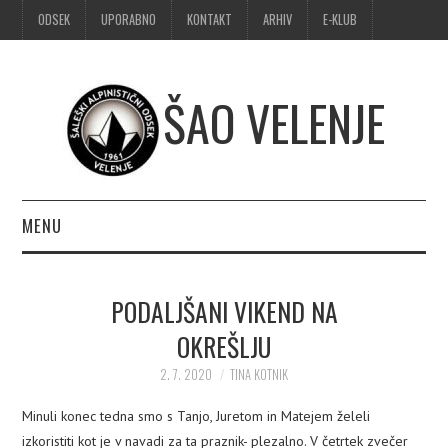
ODSEK
UPORABNO
KONTAKT
ARHIV
E-KLUB
ŠAO VELENJE
MENU
DOMOV
PODALJŠANI VIKEND NA
OBVESTILA
OKREŠLJU
ALPINIZEM
2. 7. 2020
TINA KOTNIK
Minuli konec tedna smo s Tanjo, Juretom in Matejem želeli
ŠPORTNO PLEZANJE
izkoristiti kot je v navadi za ta praznik- plezalno. V četrtek zvečer