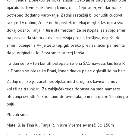
ojačati. Tudi vmes je dovolj klinov, da kažejo smer, vendar pa je
potrebno dodatno varovanje. Zadnji raztežaji bi ponudili čudovit
razgled v dolino, če se ne bi privleklo nekaj megle. Izstopila sva
dokaj pozno. Tanja in Jure sta medtem že sestopila, za svojo smer
pa pravita, da sta prva dva raztežaja precej krušljiva, najtežji del
smeri, ocenjen s V+ je zelo lep gib preko previsa, sicer pa menita,
da je originalna Igličeva smer precej lepša.
Ta dan se je v teh koncih potepala še ena ŠAO naveza. Jan, Jure P.
in Domen so plezali v Brani, konec dneva pa se oglasili še na bajti.
Zadnji dan se je začel nedeljsko, med drugim s kavico na novi
»plaži na traunku«. Za zaključek tega dopusta pa smo namesto
plezanja izvedli še spontano delovno akcijo in malo »poštimali« po
bajti.
Plezali smo:
Matej B. in Tina K., Tanja R. in Jure V.:Jernejev meč, 5c, 150m