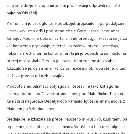
smo se v dežju in z optimističnimi pričakovanji odpravili na našo
PLEZALNI KROŽEK
bajto na Okrešelj.
Vreme nam je ustreglo, se v petek zjutraj zjasnilo in po podaljšani
jutranji kavi smo odšli pod steno Mrzle Gore. Izbrali smo smer
Jernejev Meč, ki je dobro navrtana in ne predolga. Izkazala se je za
kar konkretno ogrevanje, z detajli na začetku prvega raztežaja,
nekje na sredini, ter na koncu smeri, ki jih je popestrila še mestoma
precej mokra skala. Sledilo je iskanje dobrega mesta za abzajl.
Izkazalo se je, da se smer konča pri macesnu ob robu stene, ki tudi
služi za prvega od treh abzajlov.
V soboto smo bili malo bolj zgodnji, čeprav ne tako kot zgornji
sosedje polhi, in odšli v nasprotno smer, pod Malo Rinko. Tanja in
Jure sta si nagledala Debeljakovo varianto Igličeve smeri, midva z
Matejem pa Vzhodno smer.
Slednja se je izkazala za precej naloženo in krušljivo, kljub temu pa
lepa smer, nekaj platk, nekaj kaminov. Sidrišča so bila opremljena s
klini, vendar ponekod že dokaj slabimi, zato jih je bilo potrebno še