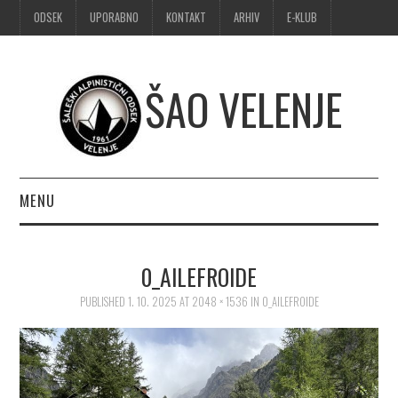
ODSEK
UPORABNO
KONTAKT
ARHIV
E-KLUB
ŠAO VELENJE
MENU
DOMOV
0_AILEFROIDE
OBVESTILA
PUBLISHED
1. 10. 2025
AT
2048 × 1536
IN
0_AILEFROIDE
ALPINIZEM
ŠPORTNO PLEZANJE