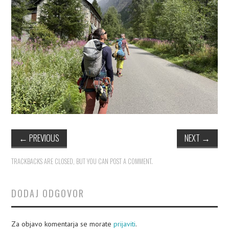
PLEZALNI KROŽEK
←
PREVIOUS
NEXT
→
TRACKBACKS ARE CLOSED, BUT YOU CAN
POST A COMMENT
.
DODAJ ODGOVOR
Za objavo komentarja se morate
prijaviti
.