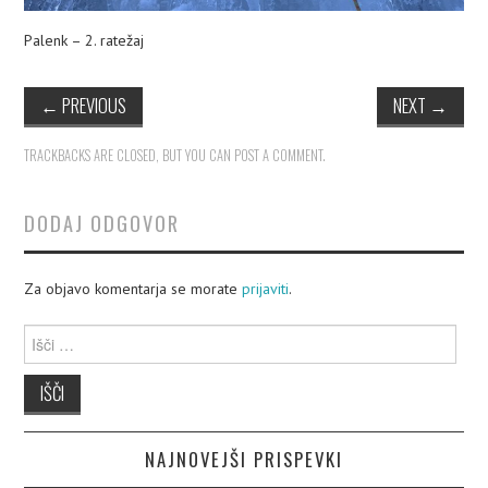
Palenk – 2. ratežaj
←
PREVIOUS
NEXT
→
TRACKBACKS ARE CLOSED, BUT YOU CAN
POST A COMMENT
.
DODAJ ODGOVOR
Za objavo komentarja se morate
prijaviti
.
Išči:
NAJNOVEJŠI PRISPEVKI