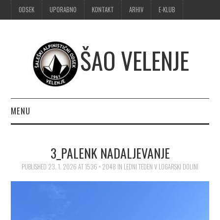
ODSEK
UPORABNO
KONTAKT
ARHIV
E-KLUB
ŠAO VELENJE
MENU
DOMOV
3_PALENK NADALJEVANJE
OBVESTILA
PUBLISHED
23. 1. 2026
AT
1536 × 2048
IN
LEDNI TEDEN V LOGARSKI DOLINI
ALPINIZEM
ŠPORTNO PLEZANJE